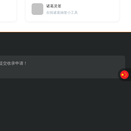
诸葛灵签
在线诸葛抽签小工具
页提交收录申请！