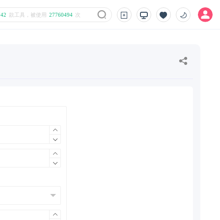
742
款工具，被使用
27760494
次