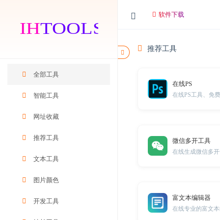
简体中文
繁體中文
English
한국어
软件下载
日本語
Deutsch
русский
بالعربية
TÜRKÇE
português
คนไทย
Français
推荐工具
全部工具
在线PS
在线PS工具、免费的网
智能工具
网址收藏
推荐工具
微信多开工具
在线生成微信多开
文本工具
图片颜色
富文本编辑器
开发工具
在线专业的富文本