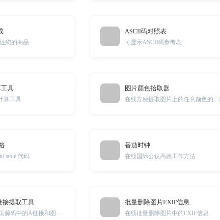
成
ASCII码对照表
述您的商品
可显示ASCII码参考表
算工具
图片颜色拾取器
计算工具
表格
番茄时钟
 table 代码
在线国际公认高效工作方法
链接提取工具
批量删除图片EXIF信息
批量提取HTML网页源码中的A链接和图片链接
在线批量删除图片中的EXIF信息