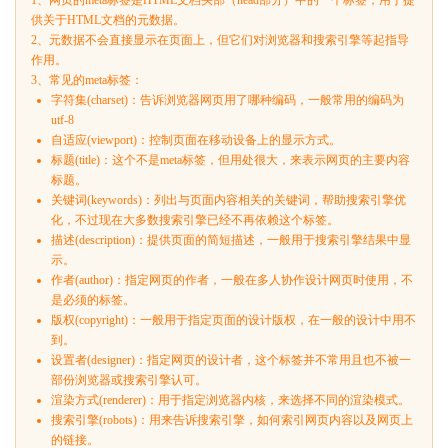
1、网页的meta标签是HTML文档头部（head部分）中的一个标签，用于提
供关于HTML文档的元数据。
2、元数据不会直接显示在页面上，但它们对浏览器和搜索引擎等起指导
作用。
3、常见的meta标签：
字符集(charset)：告诉浏览器网页用了哪种编码，一般常用的编码为
utf-8
自适应(viewport)：控制页面在移动设备上的显示方式。
标题(title)：这个不是meta标签，但用处很大，来表示网页的主要内容
标题。
关键词(keywords)：列出与页面内容相关的关键词，帮助搜索引擎优
化，不过现在大多数搜索引擎已经不再依赖这个标签。
描述(description)：提供页面的简短描述，一般用于搜索引擎结果中显
示。
作者(author)：指定网页的作者，一般在多人协作设计网页时使用，不
是必须的标签。
版权(copyright)：一般用于指定页面的设计版权，在一般的设计中用不
到。
设置者(designer)：指定网页的设计者，这个标签并不常用且也不被一
部份浏览器或搜索引擎认可。
渲染方式(renderer)：用于指定浏览器内核，来选择不同的渲染模式。
搜索引擎(robots)：用来告诉搜索引擎，如何索引网页内容以及网页上
的链接。