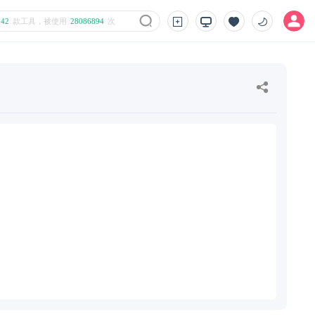
742
款工具，被使用
28086894
次