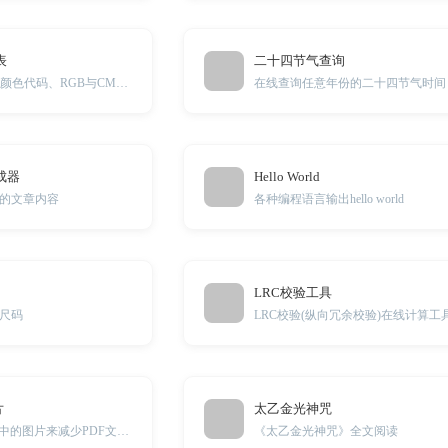
表
二十四节气查询
本工具提供CMYK颜色代码、RGB与CMYK颜色对照表
在线查询任意年份的二十四节气时间
成器
Hello World
的文章内容
各种编程语言输出hello world
LRC校验工具
尺码
LRC校验(纵向冗余校验)在线计算工
片
太乙金光神咒
在线删除PDF文件中的图片来减少PDF文件的体积
《太乙金光神咒》全文阅读